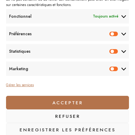
sur certaines caractéristiques et fonctions.
Fonctionnel
Toujours activé
Préférences
Préfér
Statistiques
Statist
Vivre un an à l’étranger : une expérience testée
et approuvée
Marketing
Market
Gérer les services
3 SEPTEMBRE 2021
·
ANGLETERRE
,
VOYAGES
ACCEPTER
REFUSER
ENREGISTRER LES PRÉFÉRENCES