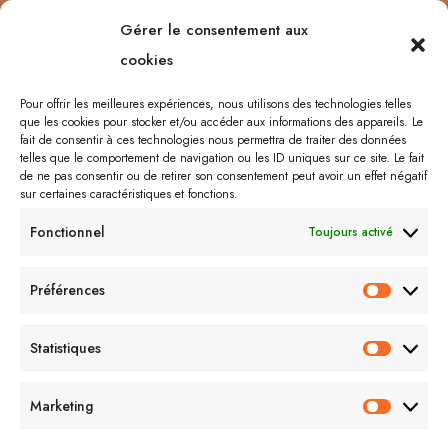
Curiosités
être
Bonnes adresses
Concours
Culture
Confinement
Gérer le consentement aux
Films
Ecosse
Europe
cookies
Décoration
Edimbourg
Etsy
Evènement
Humeur
Harry Potter
Halloween
France
Fêtes des mères
Pour offrir les meilleures expériences, nous utilisons des technologies telles
que les cookies pour stocker et/ou accéder aux informations des appareils. Le
Lyon
Lifestyle
Idées cadeaux
Londres
Little Venice
Musée
fait de consentir à ces technologies nous permettra de traiter des données
telles que le comportement de navigation ou les ID uniques sur ce site. Le fait
Ongles
Podcasts
Netflix
Royaume-Uni
Noël
Road trip
Rome
de ne pas consentir ou de retirer son consentement peut avoir un effet négatif
sur certaines caractéristiques et fonctions.
Shopping
Sorcières
Sephora
Saint-Valentin
Spectacle
Fonctionnel
Toujours activé
Vernis
Voyages
Séries
Vacances
À lire/À voir
Préférences
Préfér
Me contacter :
Statistiques
Statist
lecornerdevangeline@gmail.com
Marketing
Market