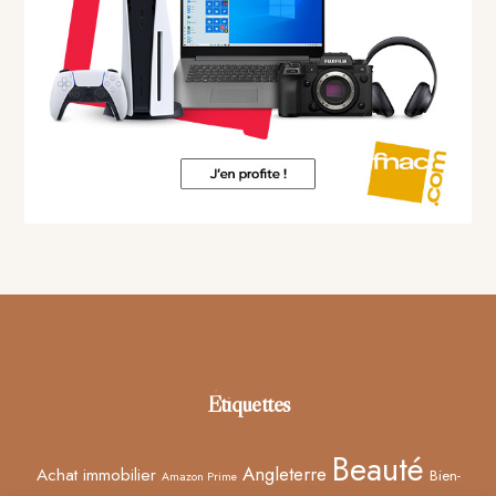
Footer
Étiquettes
Beauté
Angleterre
Achat immobilier
Bien-
Amazon Prime