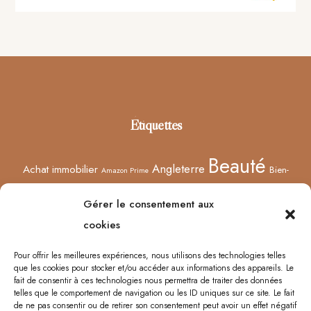
Footer
Étiquettes
Beauté
Angleterre
Achat immobilier
Bien-
Amazon Prime
Curiosités
être
Bonnes adresses
Concours
Culture
Confinement
Gérer le consentement aux
Films
Ecosse
Europe
cookies
Décoration
Edimbourg
Etsy
Evènement
Humeur
Harry Potter
Halloween
France
Fêtes des mères
Pour offrir les meilleures expériences, nous utilisons des technologies telles
que les cookies pour stocker et/ou accéder aux informations des appareils. Le
Lyon
Lifestyle
Idées cadeaux
Londres
Little Venice
Musée
fait de consentir à ces technologies nous permettra de traiter des données
telles que le comportement de navigation ou les ID uniques sur ce site. Le fait
Ongles
Podcasts
Netflix
Royaume-Uni
Noël
Road trip
Rome
de ne pas consentir ou de retirer son consentement peut avoir un effet négatif