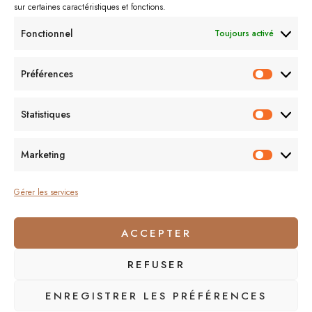
sur certaines caractéristiques et fonctions.
Shopping
Sorcières
Sephora
Saint-Valentin
Spectacle
Fonctionnel
Toujours activé
Vernis
Voyages
Séries
Vacances
À lire/À voir
Préférences
Préfér
Me contacter :
Statistiques
Statist
lecornerdevangeline@gmail.com
Marketing
Market
Gérer les services
ACCEPTER
On se suit ?
REFUSER
ENREGISTRER LES PRÉFÉRENCES