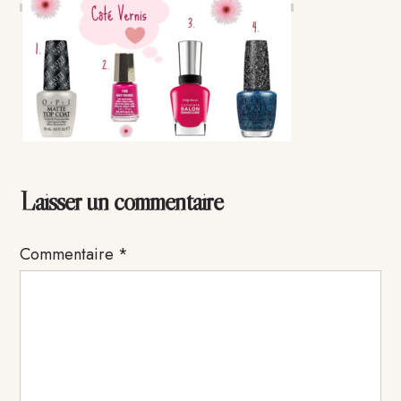
Interactions
Laisser un commentaire
du
Commentaire
*
lecteur