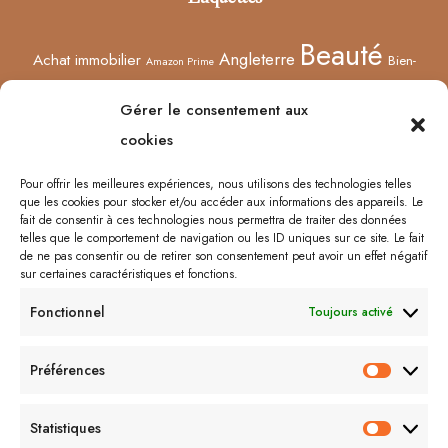
Beauté
Angleterre
Achat immobilier
Bien-
Amazon Prime
Curiosités
être
Bonnes adresses
Concours
Culture
Confinement
Gérer le consentement aux
Films
Ecosse
Europe
cookies
Décoration
Edimbourg
Etsy
Evènement
Humeur
Harry Potter
Halloween
France
Fêtes des mères
Pour offrir les meilleures expériences, nous utilisons des technologies telles
que les cookies pour stocker et/ou accéder aux informations des appareils. Le
Lyon
Lifestyle
Idées cadeaux
Londres
Little Venice
Musée
fait de consentir à ces technologies nous permettra de traiter des données
telles que le comportement de navigation ou les ID uniques sur ce site. Le fait
Ongles
Podcasts
Netflix
Royaume-Uni
Noël
Road trip
Rome
de ne pas consentir ou de retirer son consentement peut avoir un effet négatif
sur certaines caractéristiques et fonctions.
Shopping
Sorcières
Sephora
Saint-Valentin
Spectacle
Fonctionnel
Toujours activé
Vernis
Voyages
Séries
Vacances
À lire/À voir
Préférences
Préfér
Me contacter :
Statistiques
Statist