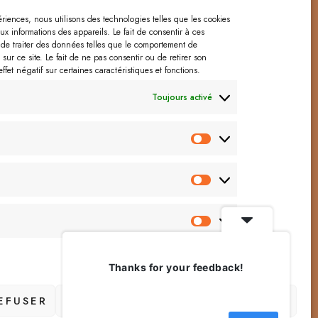
périences, nous utilisons des technologies telles que les cookies
rdevangeline@gmail.com
x informations des appareils. Le fait de consentir à ces
de traiter des données telles que le comportement de
sur ce site. Le fait de ne pas consentir ou de retirer son
fet négatif sur certaines caractéristiques et fonctions.
Toujours activé
Préférences
Statistiques
Marketing
Thanks for your feedback!
On se suit ?
EFUSER
ENREGISTRER LES PRÉFÉRENCES