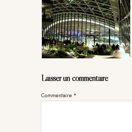
Interactions
Laisser un commentaire
du
Commentaire
*
lecteur