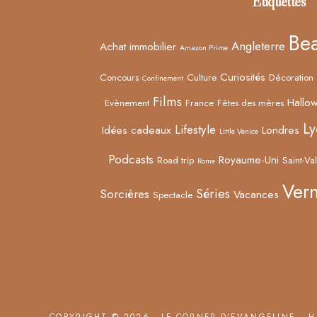
Étiquettes
Be
Angleterre
Achat immobilier
Amazon Prime
Curiosités
Concours
Culture
Décoration
Confinement
Films
Hallo
Evènement
France
Fêtes des mères
Ly
Lifestyle
Idées cadeaux
Londres
Little Venice
Podcasts
Royaume-Uni
Road trip
Saint-Val
Rome
Vern
Séries
Sorcières
Vacances
Spectacle
COPYRIGHT © 2026 · LE CORNER D'EVANGELINE ·
H