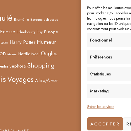
Pour offrir les meilleures ex
lecorne
pour stocker et/ou accéder au
auté
technologies nous permettra 
Bien-être
Bonnes adresses
navigation ou les ID uniques 
consentement peut avoir un ef
Ecosse
Europe
Edimbourg
Etsy
Fonctionnel
Humeur
Harry Potter
ween
on
Ongles
Netflix
Noël
Musée
Préférences
Shopping
Sephora
entin
Statistiques
is
Voyages
À lire/À voir
Marketing
Gérer les services
ACCEPTER
R
EARTEN MADE