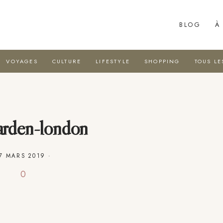
BLOG
À
VOYAGES
CULTURE
LIFESTYLE
SHOPPING
TOUS LE
arden-london
7 MARS 2019
·
0