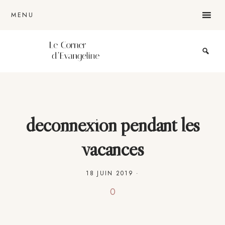
Passer
Passer
Passer
MENU
au
à
au
contenu
la
pied
principal
barre
de
Le
blog
latérale
page
lifestyle
d'une
lyonnaise
principale
deconnexion pendant les
vacances
18 JUIN 2019
·
0