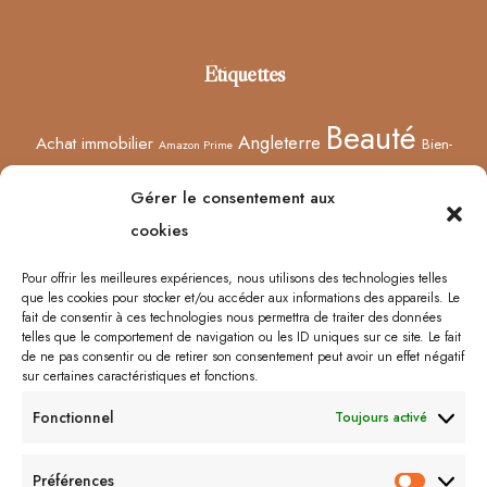
Footer
Étiquettes
Beauté
Angleterre
Achat immobilier
Bien-
Amazon Prime
Curiosités
être
Bonnes adresses
Concours
Culture
Confinement
Gérer le consentement aux
Films
Ecosse
Europe
cookies
Décoration
Edimbourg
Etsy
Evènement
Humeur
Harry Potter
Halloween
France
Fêtes des mères
Pour offrir les meilleures expériences, nous utilisons des technologies telles
que les cookies pour stocker et/ou accéder aux informations des appareils. Le
Lyon
Lifestyle
Idées cadeaux
Londres
Little Venice
Musée
fait de consentir à ces technologies nous permettra de traiter des données
telles que le comportement de navigation ou les ID uniques sur ce site. Le fait
Ongles
Podcasts
Netflix
Royaume-Uni
Noël
Road trip
Rome
de ne pas consentir ou de retirer son consentement peut avoir un effet négatif
sur certaines caractéristiques et fonctions.
Shopping
Sorcières
Sephora
Saint-Valentin
Spectacle
Fonctionnel
Toujours activé
Vernis
Voyages
Séries
Vacances
À lire/À voir
Préférences