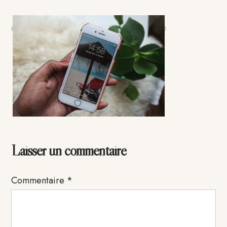
Interactions
Laisser un commentaire
du
Commentaire
*
lecteur