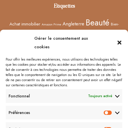
Étiquettes
Beauté
Angleterre
Achat immobilier
Bien-
Amazon Prime
Curiosités
être
Bonnes adresses
Concours
Culture
Confinement
Gérer le consentement aux
Films
Ecosse
Europe
cookies
Décoration
Edimbourg
Etsy
Evènement
Humeur
Harry Potter
Halloween
France
Fêtes des mères
Pour offrir les meilleures expériences, nous utilisons des technologies telles
que les cookies pour stocker et/ou accéder aux informations des appareils. Le
Lyon
Lifestyle
Idées cadeaux
Londres
Little Venice
Musée
fait de consentir à ces technologies nous permettra de traiter des données
telles que le comportement de navigation ou les ID uniques sur ce site. Le fait
Ongles
Podcasts
Netflix
Royaume-Uni
Noël
Road trip
Rome
de ne pas consentir ou de retirer son consentement peut avoir un effet négatif
sur certaines caractéristiques et fonctions.
Shopping
Sorcières
Sephora
Saint-Valentin
Spectacle
Fonctionnel
Toujours activé
Vernis
Voyages
Séries
Vacances
À lire/À voir
Préférences
Préfér
Me contacter :