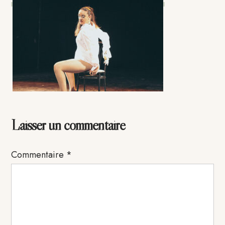
Interactions
Laisser un commentaire
du
Commentaire
*
lecteur