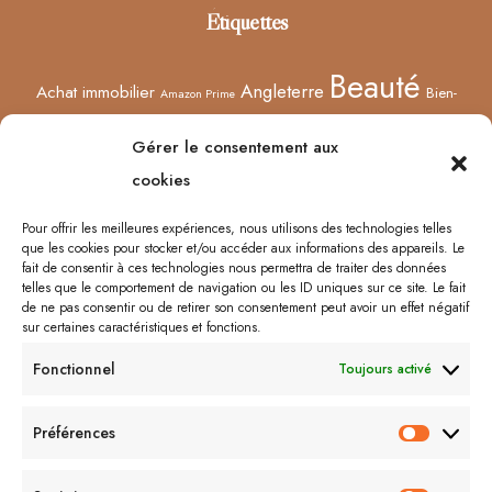
Étiquettes
Beauté
Angleterre
Achat immobilier
Bien-
Amazon Prime
Curiosités
être
Bonnes adresses
Concours
Culture
Confinement
Gérer le consentement aux
Films
Ecosse
Europe
cookies
Décoration
Edimbourg
Etsy
Evènement
Humeur
Harry Potter
Halloween
France
Fêtes des mères
Pour offrir les meilleures expériences, nous utilisons des technologies telles
que les cookies pour stocker et/ou accéder aux informations des appareils. Le
Lyon
Lifestyle
Idées cadeaux
Londres
Little Venice
Musée
fait de consentir à ces technologies nous permettra de traiter des données
telles que le comportement de navigation ou les ID uniques sur ce site. Le fait
Ongles
Podcasts
Netflix
Royaume-Uni
Noël
Road trip
Rome
de ne pas consentir ou de retirer son consentement peut avoir un effet négatif
sur certaines caractéristiques et fonctions.
Shopping
Sorcières
Sephora
Saint-Valentin
Spectacle
Fonctionnel
Toujours activé
Vernis
Voyages
Séries
Vacances
À lire/À voir
Préférences
Préfér
Me contacter :