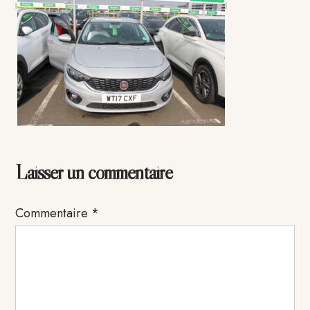
Interactions
Laisser un commentaire
du
Commentaire
*
lecteur