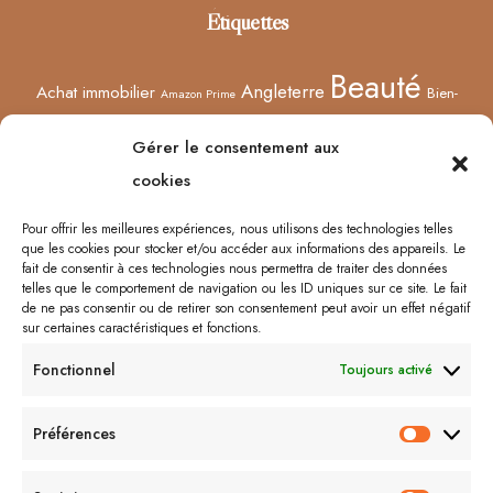
Étiquettes
Beauté
Angleterre
Achat immobilier
Bien-
Amazon Prime
Curiosités
être
Bonnes adresses
Concours
Culture
Confinement
Gérer le consentement aux
Films
Ecosse
Europe
cookies
Décoration
Edimbourg
Etsy
Evènement
Humeur
Harry Potter
Halloween
France
Fêtes des mères
Pour offrir les meilleures expériences, nous utilisons des technologies telles
que les cookies pour stocker et/ou accéder aux informations des appareils. Le
Lyon
Lifestyle
Idées cadeaux
Londres
Little Venice
Musée
fait de consentir à ces technologies nous permettra de traiter des données
telles que le comportement de navigation ou les ID uniques sur ce site. Le fait
Ongles
Podcasts
Netflix
Royaume-Uni
Noël
Road trip
Rome
de ne pas consentir ou de retirer son consentement peut avoir un effet négatif
sur certaines caractéristiques et fonctions.
Shopping
Sorcières
Sephora
Saint-Valentin
Spectacle
Fonctionnel
Toujours activé
Vernis
Voyages
Séries
Vacances
À lire/À voir
Préférences
Préfér
Me contacter :