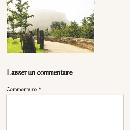
Interactions
Laisser un commentaire
du
Commentaire
*
lecteur