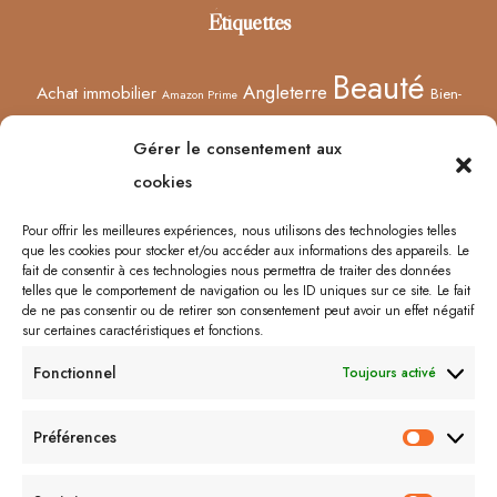
Étiquettes
Beauté
Angleterre
Achat immobilier
Bien-
Amazon Prime
Curiosités
être
Bonnes adresses
Concours
Culture
Confinement
Gérer le consentement aux
Films
Ecosse
Europe
cookies
Décoration
Edimbourg
Etsy
Evènement
Humeur
Harry Potter
Halloween
France
Fêtes des mères
Pour offrir les meilleures expériences, nous utilisons des technologies telles
que les cookies pour stocker et/ou accéder aux informations des appareils. Le
Lyon
Lifestyle
Idées cadeaux
Londres
Little Venice
Musée
fait de consentir à ces technologies nous permettra de traiter des données
telles que le comportement de navigation ou les ID uniques sur ce site. Le fait
Ongles
Podcasts
Netflix
Royaume-Uni
Noël
Road trip
Rome
de ne pas consentir ou de retirer son consentement peut avoir un effet négatif
sur certaines caractéristiques et fonctions.
Shopping
Sorcières
Sephora
Saint-Valentin
Spectacle
Fonctionnel
Toujours activé
Vernis
Voyages
Séries
Vacances
À lire/À voir
Préférences
Préfér
Me contacter :