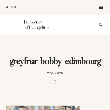
Passer
Passer
Passer
MENU
au
à
au
contenu
la
pied
principal
barre
de
Le
blog
latérale
page
lifestyle
d'une
lyonnaise
principale
greyfriar-bobby-edimbourg
3 MAI 2020
·
0