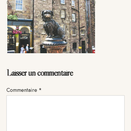
Interactions
Laisser un commentaire
du
Commentaire
*
lecteur