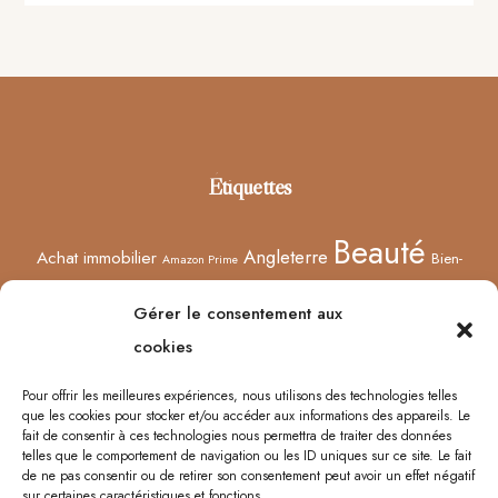
Footer
Étiquettes
Beauté
Angleterre
Achat immobilier
Bien-
Amazon Prime
Curiosités
être
Bonnes adresses
Concours
Culture
Confinement
Gérer le consentement aux
Films
Ecosse
Europe
cookies
Décoration
Edimbourg
Etsy
Evènement
Humeur
Harry Potter
Halloween
France
Fêtes des mères
Pour offrir les meilleures expériences, nous utilisons des technologies telles
que les cookies pour stocker et/ou accéder aux informations des appareils. Le
Lyon
Lifestyle
Idées cadeaux
Londres
Little Venice
Musée
fait de consentir à ces technologies nous permettra de traiter des données
telles que le comportement de navigation ou les ID uniques sur ce site. Le fait
Ongles
Podcasts
Netflix
Royaume-Uni
Noël
Road trip
Rome
de ne pas consentir ou de retirer son consentement peut avoir un effet négatif
sur certaines caractéristiques et fonctions.