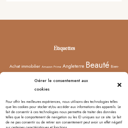
Footer
Étiquettes
Beauté
Angleterre
Achat immobilier
Bien-
Amazon Prime
Curiosités
être
Bonnes adresses
Concours
Culture
Confinement
Gérer le consentement aux
Films
Ecosse
Europe
cookies
Décoration
Edimbourg
Etsy
Evènement
Humeur
Harry Potter
Halloween
France
Fêtes des mères
Pour offrir les meilleures expériences, nous utilisons des technologies telles
que les cookies pour stocker et/ou accéder aux informations des appareils. Le
Lyon
Lifestyle
Idées cadeaux
Londres
Little Venice
Musée
fait de consentir à ces technologies nous permettra de traiter des données
telles que le comportement de navigation ou les ID uniques sur ce site. Le fait
Ongles
Podcasts
Netflix
Royaume-Uni
Noël
Road trip
Rome
de ne pas consentir ou de retirer son consentement peut avoir un effet négatif
sur certaines caractéristiques et fonctions.