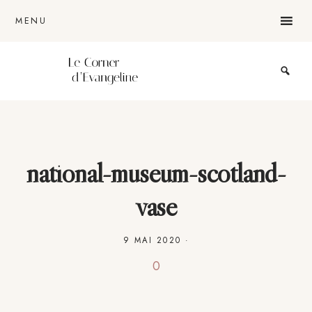
Passer
Passer
Passer
MENU
au
à
au
contenu
la
pied
principal
barre
de
Le
blog
latérale
page
lifestyle
d'une
lyonnaise
principale
national-museum-scotland-
vase
9 MAI 2020
·
0