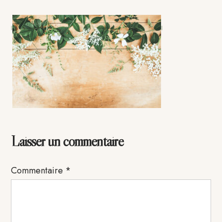
Interactions
Laisser un commentaire
du
Commentaire
*
lecteur