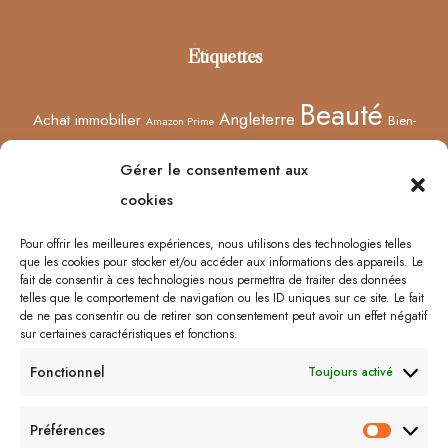
Footer
Étiquettes
Beauté
Angleterre
Achat immobilier
Bien-
Amazon Prime
Curiosités
être
Bonnes adresses
Concours
Culture
Confinement
Gérer le consentement aux
Films
Ecosse
Europe
cookies
Décoration
Edimbourg
Etsy
Evènement
Humeur
Harry Potter
Halloween
France
Fêtes des mères
Pour offrir les meilleures expériences, nous utilisons des technologies telles
que les cookies pour stocker et/ou accéder aux informations des appareils. Le
Lyon
Lifestyle
Idées cadeaux
Londres
Little Venice
Musée
fait de consentir à ces technologies nous permettra de traiter des données
telles que le comportement de navigation ou les ID uniques sur ce site. Le fait
Ongles
Podcasts
Netflix
Royaume-Uni
Noël
Road trip
Rome
de ne pas consentir ou de retirer son consentement peut avoir un effet négatif
sur certaines caractéristiques et fonctions.
Shopping
Sorcières
Sephora
Saint-Valentin
Spectacle
Fonctionnel
Toujours activé
Vernis
Voyages
Séries
Vacances
À lire/À voir
Préférences
Préfér