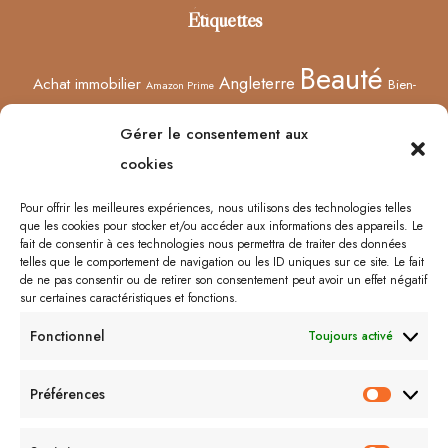
Étiquettes
Beauté
Angleterre
Achat immobilier
Bien-
Amazon Prime
Curiosités
être
Bonnes adresses
Concours
Culture
Confinement
Gérer le consentement aux
Films
Ecosse
Europe
cookies
Décoration
Edimbourg
Etsy
Evènement
Humeur
Harry Potter
Halloween
France
Fêtes des mères
Pour offrir les meilleures expériences, nous utilisons des technologies telles
que les cookies pour stocker et/ou accéder aux informations des appareils. Le
Lyon
Lifestyle
Idées cadeaux
Londres
Little Venice
Musée
fait de consentir à ces technologies nous permettra de traiter des données
telles que le comportement de navigation ou les ID uniques sur ce site. Le fait
Ongles
Podcasts
Netflix
Royaume-Uni
Noël
Road trip
Rome
de ne pas consentir ou de retirer son consentement peut avoir un effet négatif
sur certaines caractéristiques et fonctions.
Shopping
Sorcières
Sephora
Saint-Valentin
Spectacle
Fonctionnel
Toujours activé
Vernis
Voyages
Séries
Vacances
À lire/À voir
Préférences
Préfér
Me contacter :