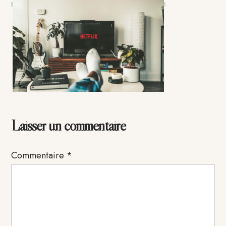
Interactions
Laisser un commentaire
du
Commentaire
*
lecteur