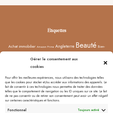
Footer
Étiquettes
Beauté
Angleterre
Achat immobilier
Bien-
Amazon Prime
Curiosités
être
Bonnes adresses
Concours
Culture
Confinement
Gérer le consentement aux
Films
Ecosse
Europe
cookies
Décoration
Edimbourg
Etsy
Evènement
Humeur
Harry Potter
Halloween
France
Fêtes des mères
Pour offrir les meilleures expériences, nous utilisons des technologies telles
que les cookies pour stocker et/ou accéder aux informations des appareils. Le
Lyon
Lifestyle
Idées cadeaux
Londres
Little Venice
Musée
fait de consentir à ces technologies nous permettra de traiter des données
telles que le comportement de navigation ou les ID uniques sur ce site. Le fait
Ongles
Podcasts
Netflix
Royaume-Uni
Noël
Road trip
Rome
de ne pas consentir ou de retirer son consentement peut avoir un effet négatif
sur certaines caractéristiques et fonctions.
Shopping
Sorcières
Sephora
Saint-Valentin
Spectacle
Fonctionnel
Toujours activé