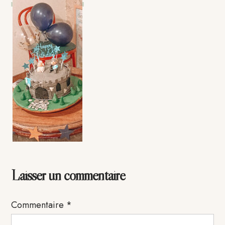
Interactions
Laisser un commentaire
du
Commentaire
*
lecteur