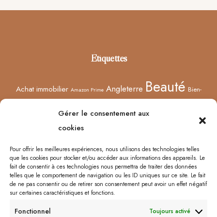
Footer
Étiquettes
Beauté
Angleterre
Achat immobilier
Bien-
Amazon Prime
Curiosités
être
Bonnes adresses
Concours
Culture
Confinement
Gérer le consentement aux
Films
Ecosse
Europe
cookies
Décoration
Edimbourg
Etsy
Evènement
Humeur
Harry Potter
Halloween
France
Fêtes des mères
Pour offrir les meilleures expériences, nous utilisons des technologies telles
que les cookies pour stocker et/ou accéder aux informations des appareils. Le
Lyon
Lifestyle
Idées cadeaux
Londres
Little Venice
Musée
fait de consentir à ces technologies nous permettra de traiter des données
telles que le comportement de navigation ou les ID uniques sur ce site. Le fait
Ongles
Podcasts
Netflix
Royaume-Uni
Noël
Road trip
Rome
de ne pas consentir ou de retirer son consentement peut avoir un effet négatif
sur certaines caractéristiques et fonctions.
Shopping
Sorcières
Sephora
Saint-Valentin
Spectacle
Fonctionnel
Toujours activé