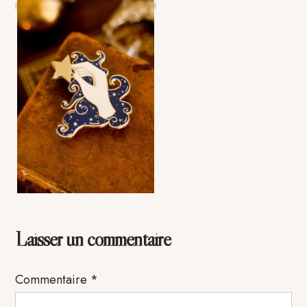
Interactions
Laisser un commentaire
du
Commentaire
*
lecteur