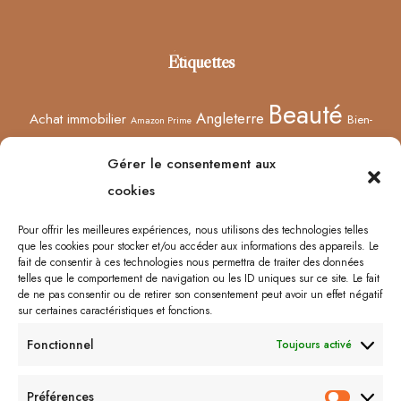
Footer
Étiquettes
Beauté
Angleterre
Achat immobilier
Bien-
Amazon Prime
Curiosités
être
Bonnes adresses
Concours
Culture
Confinement
Gérer le consentement aux
Films
Ecosse
Europe
cookies
Décoration
Edimbourg
Etsy
Evènement
Humeur
Harry Potter
Halloween
France
Fêtes des mères
Pour offrir les meilleures expériences, nous utilisons des technologies telles
que les cookies pour stocker et/ou accéder aux informations des appareils. Le
Lyon
Lifestyle
Idées cadeaux
Londres
Little Venice
Musée
fait de consentir à ces technologies nous permettra de traiter des données
telles que le comportement de navigation ou les ID uniques sur ce site. Le fait
Ongles
Podcasts
Netflix
Royaume-Uni
Noël
Road trip
Rome
de ne pas consentir ou de retirer son consentement peut avoir un effet négatif
sur certaines caractéristiques et fonctions.
Shopping
Sorcières
Sephora
Saint-Valentin
Spectacle
Fonctionnel
Toujours activé
Vernis
Voyages
Séries
Vacances
À lire/À voir
Préférences