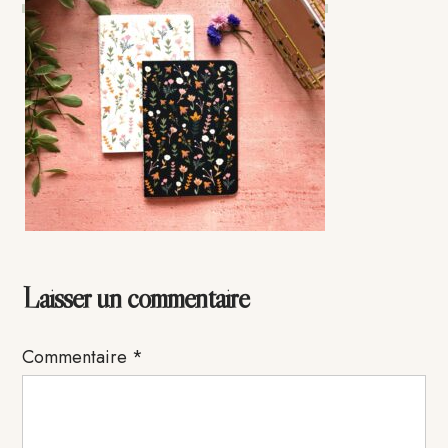
Interactions
Laisser un commentaire
du
Commentaire
*
lecteur