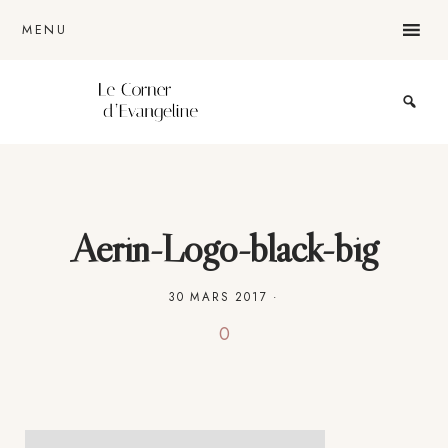
Passer
Passer
Passer
MENU
au
à
au
contenu
la
pied
principal
barre
de
Le
blog
latérale
page
lifestyle
d'une
lyonnaise
principale
Aerin-Logo-black-big
30 MARS 2017
·
0