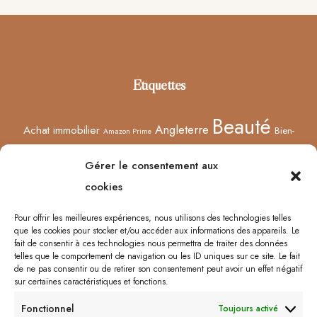
Footer
Étiquettes
Beauté
Angleterre
Achat immobilier
Bien-
Amazon Prime
Curiosités
être
Bonnes adresses
Concours
Culture
Confinement
Gérer le consentement aux
Films
Ecosse
Europe
cookies
Décoration
Edimbourg
Etsy
Evènement
Humeur
Harry Potter
Halloween
France
Fêtes des mères
Pour offrir les meilleures expériences, nous utilisons des technologies telles
que les cookies pour stocker et/ou accéder aux informations des appareils. Le
Lyon
Lifestyle
Idées cadeaux
Londres
Little Venice
Musée
fait de consentir à ces technologies nous permettra de traiter des données
telles que le comportement de navigation ou les ID uniques sur ce site. Le fait
Ongles
Podcasts
Netflix
Royaume-Uni
Noël
Road trip
Rome
de ne pas consentir ou de retirer son consentement peut avoir un effet négatif
sur certaines caractéristiques et fonctions.
Shopping
Sorcières
Sephora
Saint-Valentin
Spectacle
Fonctionnel
Toujours activé