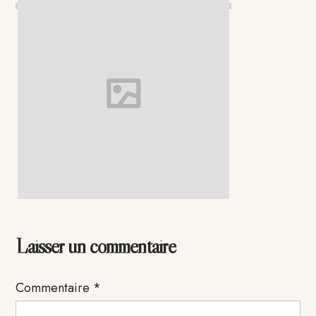
Interactions
Laisser un commentaire
du
Commentaire
*
lecteur