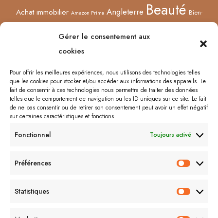
Beauté
Angleterre
Achat immobilier
Bien-
Amazon Prime
Curiosités
être
Bonnes adresses
Concours
Culture
Confinement
Gérer le consentement aux
Films
Ecosse
Europe
cookies
Décoration
Edimbourg
Etsy
Evènement
Humeur
Harry Potter
Halloween
France
Fêtes des mères
Pour offrir les meilleures expériences, nous utilisons des technologies telles
que les cookies pour stocker et/ou accéder aux informations des appareils. Le
Lyon
Lifestyle
Idées cadeaux
Londres
Little Venice
Musée
fait de consentir à ces technologies nous permettra de traiter des données
telles que le comportement de navigation ou les ID uniques sur ce site. Le fait
Ongles
Podcasts
Netflix
Royaume-Uni
Noël
Road trip
Rome
de ne pas consentir ou de retirer son consentement peut avoir un effet négatif
sur certaines caractéristiques et fonctions.
Shopping
Sorcières
Sephora
Saint-Valentin
Spectacle
Fonctionnel
Toujours activé
Vernis
Voyages
Séries
Vacances
À lire/À voir
Préférences
Préfér
Me contacter :
Statistiques
Statist
lecornerdevangeline@gmail.com