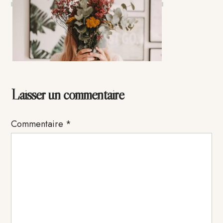
Interactions
Laisser un commentaire
du
Commentaire
*
lecteur