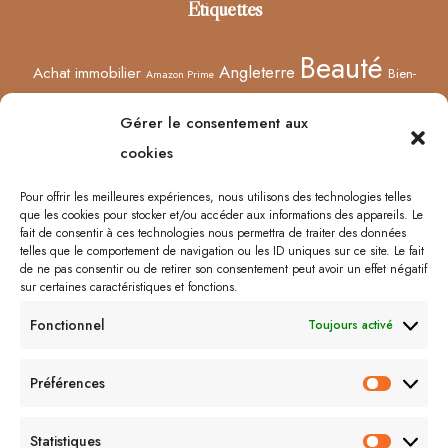
Étiquettes
Beauté
Angleterre
Achat immobilier
Bien-
Amazon Prime
Curiosités
être
Bonnes adresses
Concours
Culture
Confinement
Gérer le consentement aux
Films
Ecosse
Europe
cookies
Décoration
Edimbourg
Etsy
Evènement
Humeur
Harry Potter
Halloween
France
Fêtes des mères
Pour offrir les meilleures expériences, nous utilisons des technologies telles
que les cookies pour stocker et/ou accéder aux informations des appareils. Le
Lyon
Lifestyle
Idées cadeaux
Londres
Little Venice
Musée
fait de consentir à ces technologies nous permettra de traiter des données
telles que le comportement de navigation ou les ID uniques sur ce site. Le fait
Ongles
Podcasts
Netflix
Royaume-Uni
Noël
Road trip
Rome
de ne pas consentir ou de retirer son consentement peut avoir un effet négatif
sur certaines caractéristiques et fonctions.
Shopping
Sorcières
Sephora
Saint-Valentin
Spectacle
Fonctionnel
Toujours activé
Vernis
Voyages
Séries
Vacances
À lire/À voir
Préférences
Préfér
Me contacter :
Statistiques