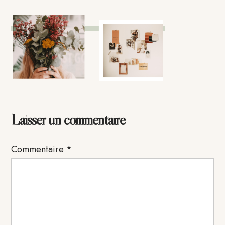
Interactions
Laisser un commentaire
du
Commentaire
*
lecteur