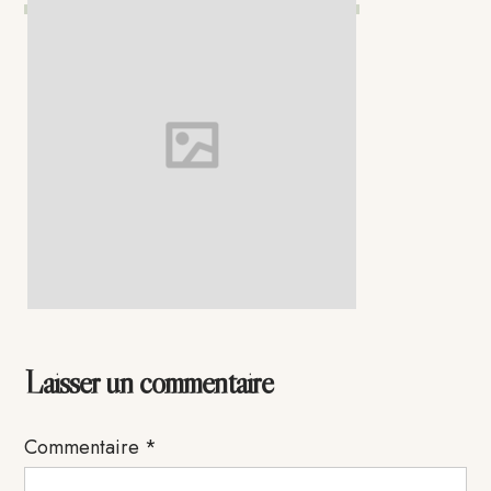
Interactions
Laisser un commentaire
du
Commentaire
*
lecteur