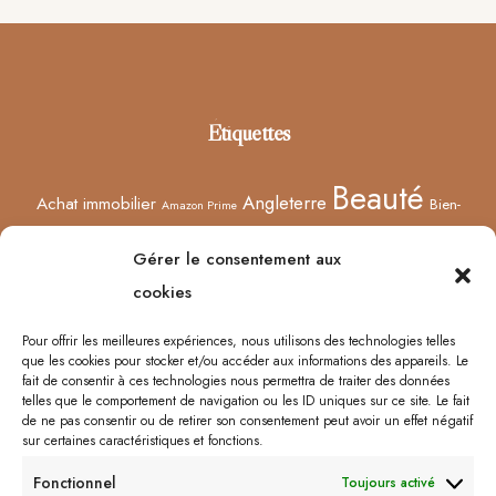
Footer
Étiquettes
Beauté
Angleterre
Achat immobilier
Bien-
Amazon Prime
Curiosités
être
Bonnes adresses
Concours
Culture
Confinement
Gérer le consentement aux
Films
Ecosse
Europe
cookies
Décoration
Edimbourg
Etsy
Evènement
Humeur
Harry Potter
Halloween
France
Fêtes des mères
Pour offrir les meilleures expériences, nous utilisons des technologies telles
que les cookies pour stocker et/ou accéder aux informations des appareils. Le
Lyon
Lifestyle
Idées cadeaux
Londres
Little Venice
Musée
fait de consentir à ces technologies nous permettra de traiter des données
telles que le comportement de navigation ou les ID uniques sur ce site. Le fait
Ongles
Podcasts
Netflix
Royaume-Uni
Noël
Road trip
Rome
de ne pas consentir ou de retirer son consentement peut avoir un effet négatif
sur certaines caractéristiques et fonctions.
Shopping
Sorcières
Sephora
Saint-Valentin
Spectacle
Fonctionnel
Toujours activé