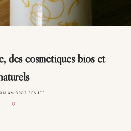
ic, des cosmétiques bios et
naturels
013
&MIDDOT
BEAUTÉ
·
0