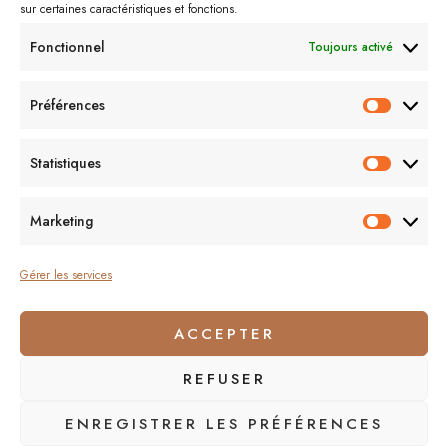
sur certaines caractéristiques et fonctions.
Shopping
Sorcières
Sephora
Saint-Valentin
Spectacle
Fonctionnel
Toujours activé
Vernis
Voyages
Séries
Vacances
À lire/À voir
Préférences
Préfér
Me contacter :
Statistiques
Statist
lecornerdevangeline@gmail.com
Marketing
Market
Gérer les services
ACCEPTER
On se suit ?
REFUSER
ENREGISTRER LES PRÉFÉRENCES