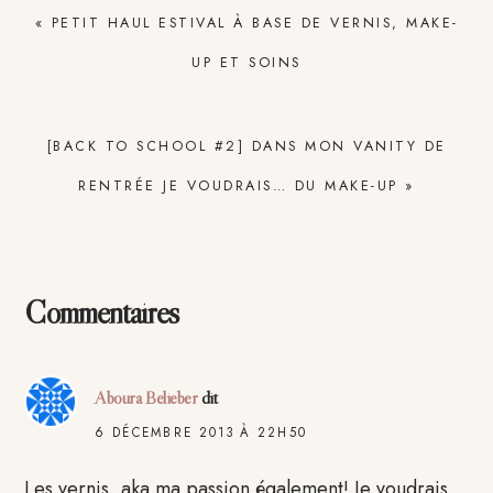
ARTICLE
« PETIT HAUL ESTIVAL À BASE DE VERNIS, MAKE-
PRÉCÉDENT
UP ET SOINS
:
ARTICLE
[BACK TO SCHOOL #2] DANS MON VANITY DE
SUIVANT
RENTRÉE JE VOUDRAIS… DU MAKE-UP »
:
Interactions
Commentaires
du
lecteur
Aboura Belieber
dit
6 DÉCEMBRE 2013 À 22H50
Les vernis, aka ma passion également! Je voudrais