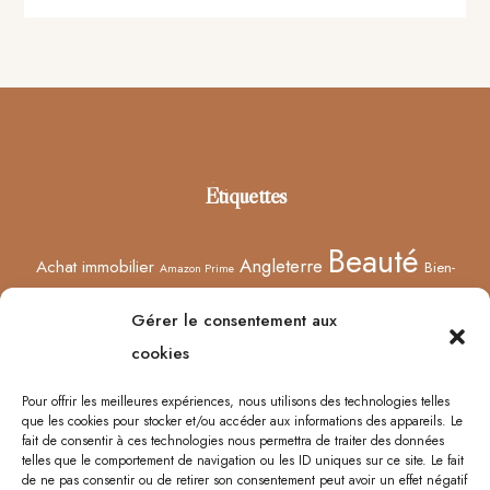
Footer
Étiquettes
Beauté
Angleterre
Achat immobilier
Bien-
Amazon Prime
Curiosités
être
Bonnes adresses
Concours
Culture
Confinement
Gérer le consentement aux
Films
Ecosse
Europe
cookies
Décoration
Edimbourg
Etsy
Evènement
Humeur
Harry Potter
Halloween
France
Fêtes des mères
Pour offrir les meilleures expériences, nous utilisons des technologies telles
que les cookies pour stocker et/ou accéder aux informations des appareils. Le
Lyon
Lifestyle
Idées cadeaux
Londres
Little Venice
Musée
fait de consentir à ces technologies nous permettra de traiter des données
telles que le comportement de navigation ou les ID uniques sur ce site. Le fait
Ongles
Podcasts
Netflix
Royaume-Uni
Noël
Road trip
Rome
de ne pas consentir ou de retirer son consentement peut avoir un effet négatif