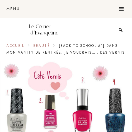
Passer
Passer
Passer
MENU
au
à
au
contenu
la
pied
principal
barre
de
Le
blog
ACCUEIL
BEAUTÉ
[BACK TO SCHOOL #1] DANS
latérale
page
lifestyle
d'une
MON VANITY DE RENTRÉE, JE VOUDRAIS… : DES VERNIS
lyonnaise
principale