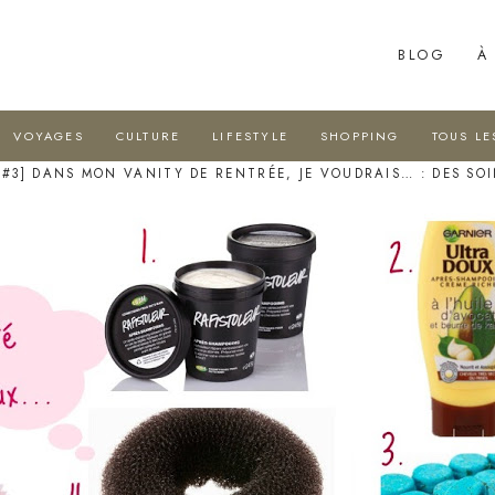
BLOG
À
VOYAGES
CULTURE
LIFESTYLE
SHOPPING
TOUS LE
#3] DANS MON VANITY DE RENTRÉE, JE VOUDRAIS… : DES SO